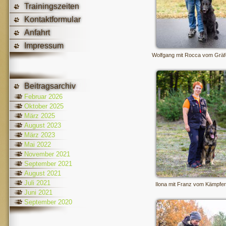
Trainingszeiten
Kontaktformular
Anfahrt
Impressum
Wolfgang mit Rocca vom Gräf
Beitragsarchiv
Februar 2026
Oktober 2025
März 2025
August 2023
März 2023
Mai 2022
November 2021
September 2021
August 2021
Juli 2021
Ilona mit Franz vom Kämpfe
Juni 2021
September 2020