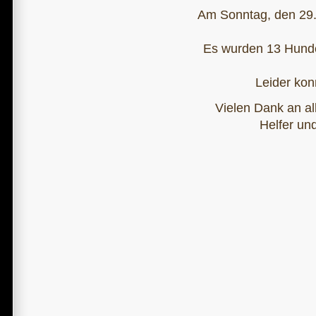
Am Sonntag, den 29.
Es wurden 13 Hunde
Leider kon
Vielen Dank an all
Helfer un