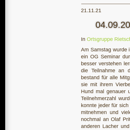
21.11.21
04.09.2
In
Ortsgruppe Rietsc
Am Samstag wurde in
ein OG Seminar dur
besser verstehen ler
die Teilnahme an d
bestand für alle Mit
sie mit ihrem Vierb
Hund mal genauer u
Teilnehmerzahl wurd
konnte jeder für sic
mitnehmen und viel
nochmal an Olaf Pri
anderen Lacher und 