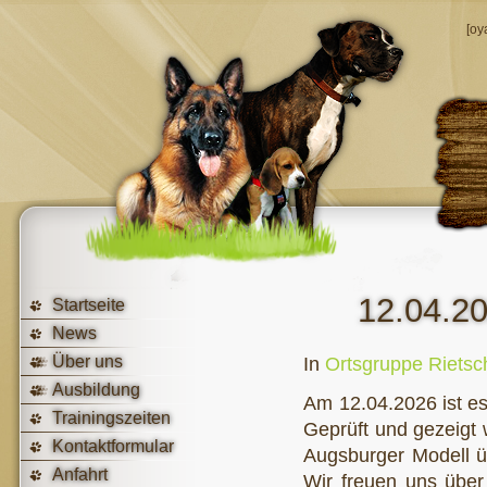
[oy
12.04.2
Startseite
News
Über uns
In
Ortsgruppe Rietsc
Ausbildung
Am 12.04.2026 ist es
Trainingszeiten
Geprüft und gezeigt
Kontaktformular
Augsburger Modell üb
Anfahrt
Wir freuen uns über 